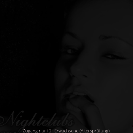
Direkt
zum
Inhalt
Zugang nur für Erwachsene (Altersprüfung).