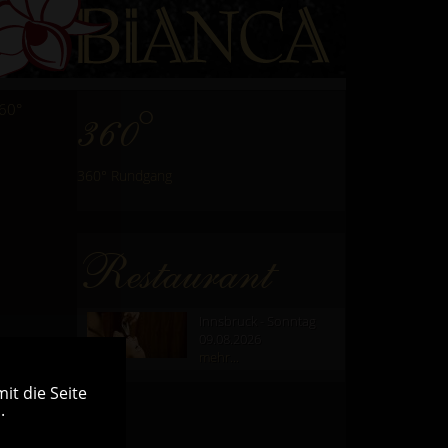
60°
360°
360° Rundgang
Restaurant
Innsbruck - Sonntag
09.08.2026
mehr...
it die Seite
.