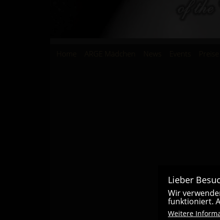
Hauptnavigation
Home
ARGE Mädchen
News
Events
Preise
Lieber Besuc
Wir verwenden
funktioniert.
Weitere Inform