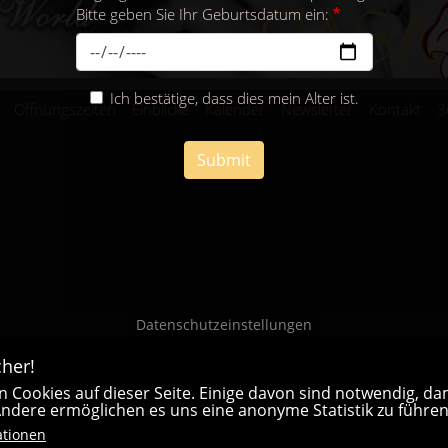
Bitte geben Sie Ihr Geburtsdatum ein:
Ich bestätige, dass dies mein Alter ist.
Öffnungszeiten
Einblicke
Kalender
Newsletter
Kontakt
3
Submit
Datenschutzeinstellungen
her!
 Cookies auf dieser Seite. Einige davon sind notwendig, dam
 Andere ermöglichen es uns eine anonyme Statistik zu führen
ationen