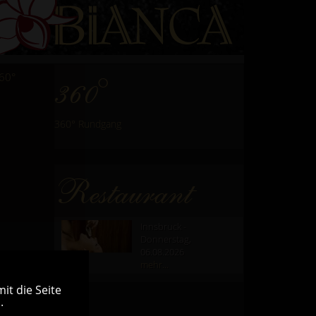
60°
360°
360° Rundgang
Restaurant
Innsbruck -
Donnerstag,
06.08.2026
mehr...
it die Seite
.