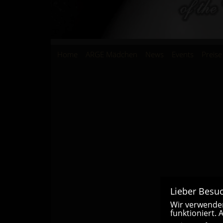
Hauptnavigation
Home
ARGE Mädchen
News
Events
Preise
Lieber Besuc
Wir verwenden
funktioniert.