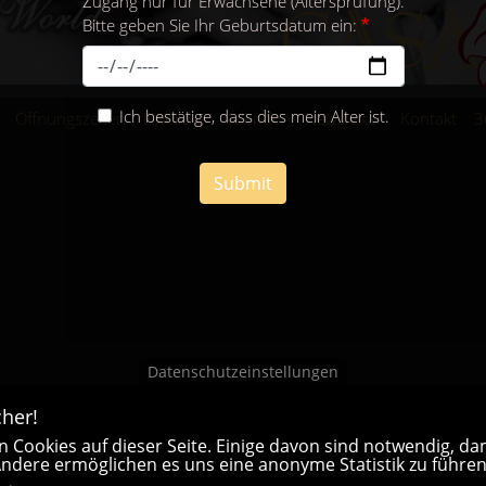
Zugang nur für Erwachsene (Altersprüfung).
Bitte geben Sie Ihr Geburtsdatum ein:
Ich bestätige, dass dies mein Alter ist.
Öffnungszeiten
Einblicke
Kalender
Newsletter
Kontakt
3
Submit
Datenschutzeinstellungen
her!
 Cookies auf dieser Seite. Einige davon sind notwendig, dam
 Andere ermöglichen es uns eine anonyme Statistik zu führen