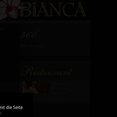
60°
360°
360° Rundgang
Restaurant
Innsbruck -
Donnerstag,
06.08.2026
mehr...
it die Seite
.