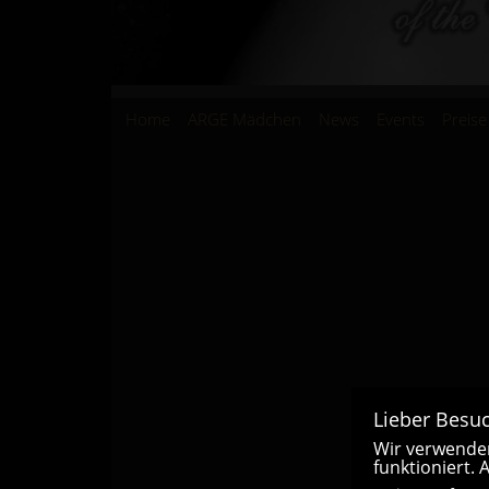
Hauptnavigation
Home
ARGE Mädchen
News
Events
Preise
Lieber Besuc
Wir verwenden
funktioniert.