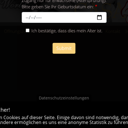
Zugang nur für Erwachsene (Altersprüfung).
Bitte geben Sie Ihr Geburtsdatum ein:
Ich bestätige, dass dies mein Alter ist.
Öffnungszeiten
Einblicke
Kalender
Newsletter
Kontakt
3
Submit
Datenschutzeinstellungen
her!
 Cookies auf dieser Seite. Einige davon sind notwendig, dam
 Andere ermöglichen es uns eine anonyme Statistik zu führen