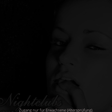
Direkt
zum
Inhalt
Zugang nur für Erwachsene (Altersprüfung).