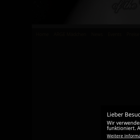
Hauptnavigation
Home
ARGE Mädchen
News
Events
Preise
Lieber Besuc
Wir verwenden
funktioniert.
Weitere Inform