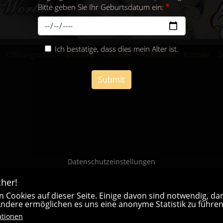
Bitte geben Sie Ihr Geburtsdatum ein:
Ich bestätige, dass dies mein Alter ist.
Öffnungszeiten
Einblicke
Kalender
Newsletter
Kontakt
3
Submit
Datenschutzeinstellungen
her!
 Cookies auf dieser Seite. Einige davon sind notwendig, dam
 Andere ermöglichen es uns eine anonyme Statistik zu führen
ationen