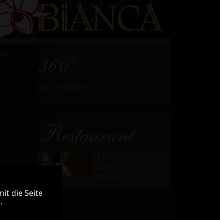
60°
360°
360° Rundgang
Restaurant
Innsbruck - Samstag
08.08.2026
mehr...
it die Seite
.