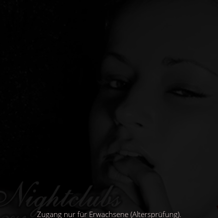
Direkt
zum
Inhalt
Zugang nur für Erwachsene (Altersprüfung).