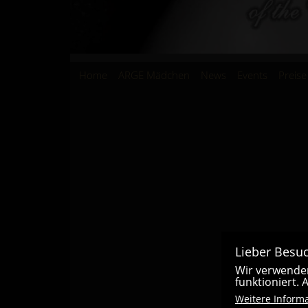
Hauptnavigation
Home
ARGE Mädchen
News
Events
Preise
Lieber Besuc
Wir verwenden
funktioniert.
Weitere Inform