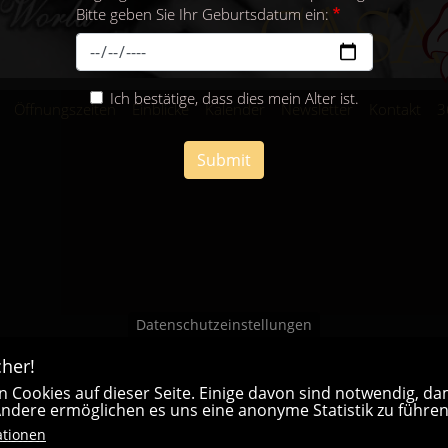
Bitte geben Sie Ihr Geburtsdatum ein:
Ich bestätige, dass dies mein Alter ist.
Öffnungszeiten
Einblicke
Kalender
Newsletter
Kontakt
3
Submit
Datenschutzeinstellungen
her!
 Cookies auf dieser Seite. Einige davon sind notwendig, dam
 Andere ermöglichen es uns eine anonyme Statistik zu führen
ationen