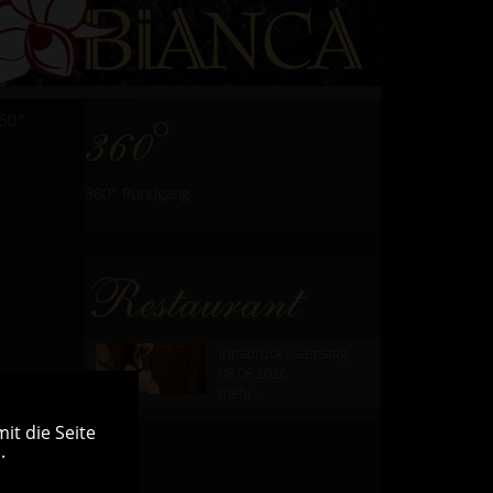
60°
360°
360° Rundgang
Restaurant
Innsbruck - Samstag
08.08.2026
mehr...
it die Seite
.