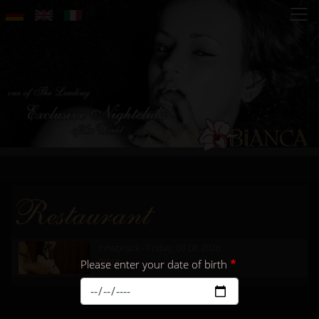
Skip
to
main
content
Restaurant
Innsbruck - Friday, 07.08.2026
more...
Please enter your date of birth