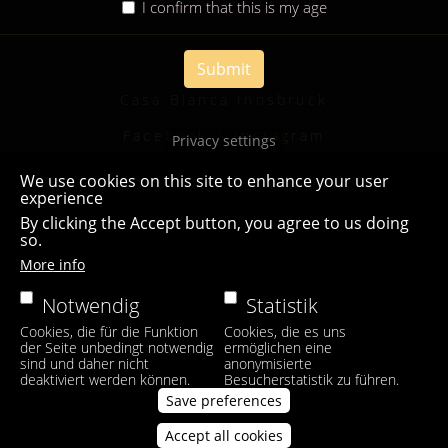
I confirm that this is my age
Submit
Casa Bianca Innsbruck
Facebook
|
Instagram
Privacy settings
We use cookies on this site to enhance your user
experience
By clicking the Accept button, you agree to us doing
so.
More info
Notwendig
Statistik
Cookies, die für die Funktion
Cookies, die es uns
der Seite unbedingt notwendig
ermöglichen eine
sind und daher nicht
anonymisierte
deaktiviert werden können.
Besucherstatistik zu führen.
Save preferences
Accept all cookies
Withdraw