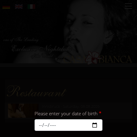
Skip
to
main
content
Restaurant
Innsbruck - Saturday, 08.08.2026
more...
Please enter your date of birth