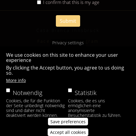
I confirm that this is my age
Submit
Casa Bianca Innsbruck
Facebook
|
Instagram
Privacy settings
We use cookies on this site to enhance your user
experience
By clicking the Accept button, you agree to us doing
so.
More info
Notwendig
Statistik
Cookies, die für die Funktion
Cookies, die es uns
der Seite unbedingt notwendig
ermöglichen eine
sind und daher nicht
anonymisierte
deaktiviert werden können.
Besucherstatistik zu führen.
Save preferences
Accept all cookies
Withdraw