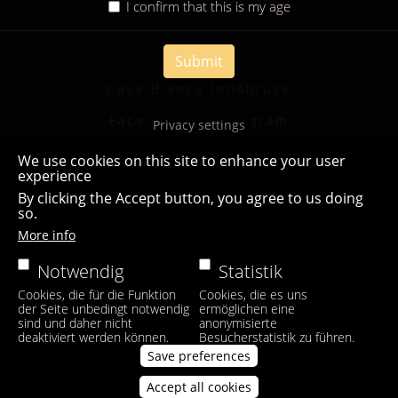
I confirm that this is my age
Submit
Casa Bianca Innsbruck
Facebook
|
Instagram
Privacy settings
We use cookies on this site to enhance your user
experience
By clicking the Accept button, you agree to us doing
so.
More info
Notwendig
Statistik
Cookies, die für die Funktion
Cookies, die es uns
der Seite unbedingt notwendig
ermöglichen eine
sind und daher nicht
anonymisierte
deaktiviert werden können.
Besucherstatistik zu führen.
Save preferences
Accept all cookies
Withdraw