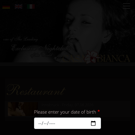
Skip
to
main
content
Restaurant
Innsbruck - Friday, 07.08.2026
more...
Please enter your date of birth