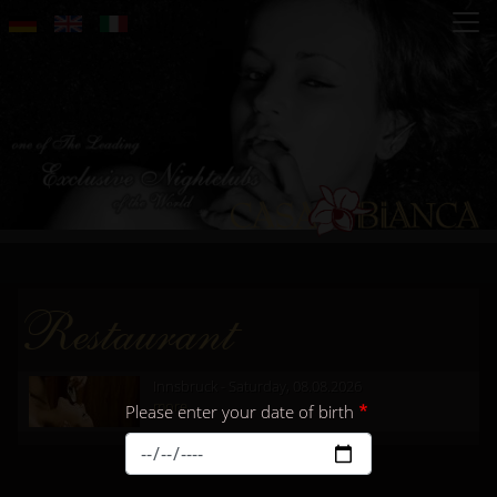
Skip
to
main
content
Restaurant
Innsbruck - Saturday, 08.08.2026
more...
Please enter your date of birth