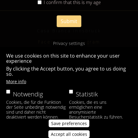
I confirm that this is my age
Submit
Casa Bianca Innsbruck
Facebook
|
Instagram
Privacy settings
We use cookies on this site to enhance your user
experience
By clicking the Accept button, you agree to us doing
so.
More info
Notwendig
Statistik
Cookies, die für die Funktion
Cookies, die es uns
der Seite unbedingt notwendig
ermöglichen eine
sind und daher nicht
anonymisierte
deaktiviert werden können.
Besucherstatistik zu führen.
Save preferences
Accept all cookies
Withdraw