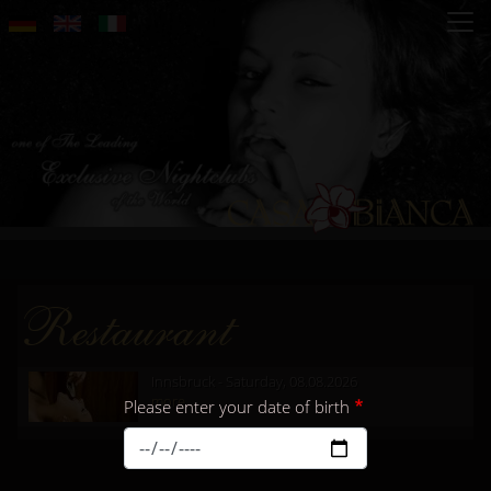
Skip
to
main
content
Restaurant
Innsbruck - Saturday, 08.08.2026
more...
Please enter your date of birth