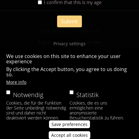
I confirm that this is my age
Submit
Casa Bianca Innsbruck
Facebook
|
Instagram
Privacy settings
We use cookies on this site to enhance your user
experience
By clicking the Accept button, you agree to us doing
so.
More info
Notwendig
Statistik
Cookies, die für die Funktion
Cookies, die es uns
der Seite unbedingt notwendig
ermöglichen eine
sind und daher nicht
anonymisierte
deaktiviert werden können.
Besucherstatistik zu führen.
Save preferences
Accept all cookies
Withdraw