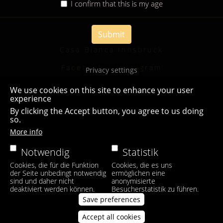
I confirm that this is my age
Submit
Casa Bianca Innsbruck
Facebook
|
Instagram
Privacy settings
We use cookies on this site to enhance your user
experience
By clicking the Accept button, you agree to us doing
so.
More info
Notwendig
Statistik
Cookies, die für die Funktion
Cookies, die es uns
der Seite unbedingt notwendig
ermöglichen eine
sind und daher nicht
anonymisierte
deaktiviert werden können.
Besucherstatistik zu führen.
Save preferences
Accept all cookies
Withdraw