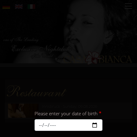
Skip
to
main
content
Restaurant
Innsbruck - Sunday, 09.08.2026
more...
Please enter your date of birth