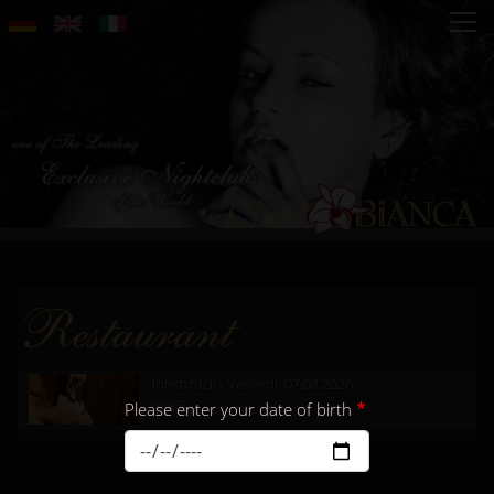
Salta
al
contenuto
principale
Restaurant
Innsbruck - Venerdì, 07.08.2026
more...
Please enter your date of birth