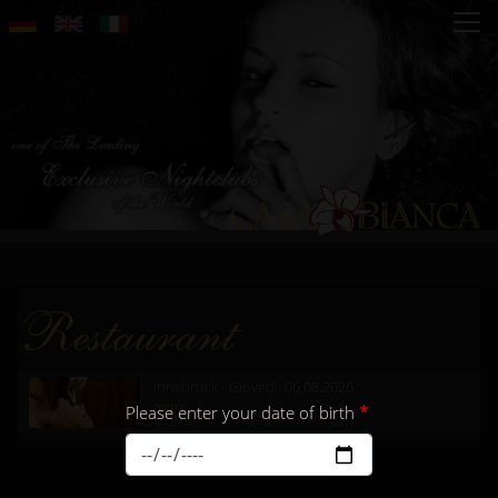
Salta
al
contenuto
principale
Restaurant
Innsbruck - Giovedì, 06.08.2026
more...
Please enter your date of birth