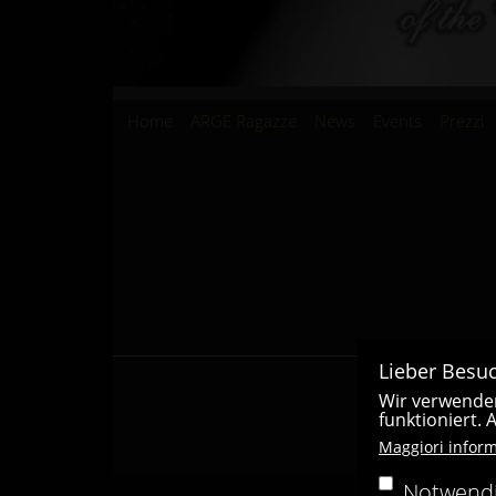
Hauptnavigation
Home
ARGE Ragazze
News
Events
Prezzi
Lieber Besuc
Wir verwenden
funktioniert.
Maggiori inform
Notwend