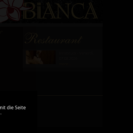
0°
Restaurant
Innsbruck - Venerdì,
07.08.2026
more...
it die Seite
.