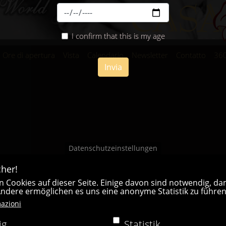
I confirm that this is my age
Ore di apertura
Vista
Calendario
Newsletter
Contatto
36
Invia
Datenschutzeinstellungen
her!
 Cookies auf dieser Seite. Einige davon sind notwendig, dam
 Andere ermöglichen es uns eine anonyme Statistik zu führen
Casa Bianca Innsbruck
azioni
ig
Statistik