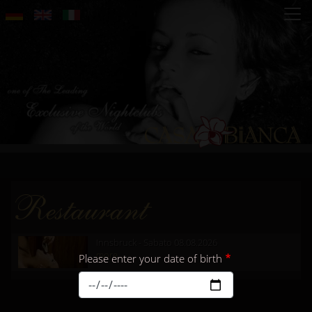
Salta
al
contenuto
principale
Restaurant
Innsbruck - Sabato 08.08.2026
more...
Please enter your date of birth